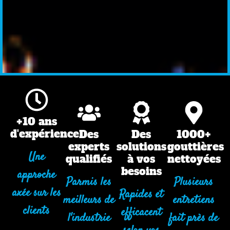
+10 ans
d'expérience
Des
Des
1000+
experts
solutions
gouttières
Une
qualifiés
à vos
nettoyées
besoins
approche
Parmis les
Plusieurs
axée sur les
Rapides et
meilleurs de
entretiens
clients
efficacent
l'industrie
fait près de