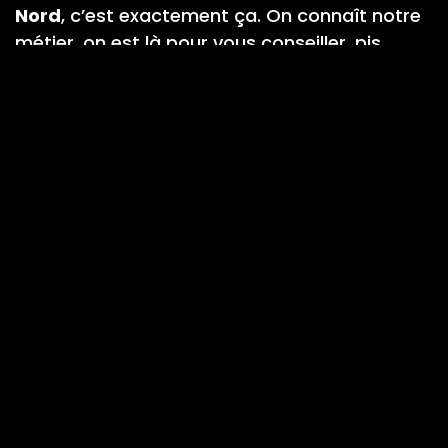
Nord
, c’est exactement ça. On connaît notre
métier, on est là pour vous conseiller, pis
surtout, on prend chaque projet comme s’il
était pour chez nous.
Peu importe le type d’entretien dont vos
gouttières ont besoin, on vous propose des
services variés, pensés pour durer et bien
faire les choses.
Envie d’en savoir plus sur ce qu’on peut faire
pour vous ?
Jetez un œil à nos services juste ici, vous allez
trouver ce qu’il vous faut.
Nettoyage de gouttières