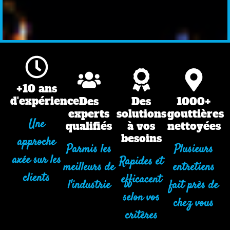
+10 ans
d'expérience
Des
Des
1000+
experts
solutions
gouttières
Une
qualifiés
à vos
nettoyées
besoins
approche
Parmis les
Plusieurs
axée sur les
Rapides et
meilleurs de
entretiens
clients
efficacent
l'industrie
fait près de
selon vos
chez vous
critères