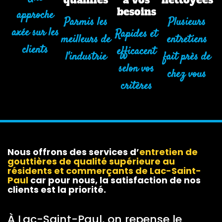
besoins
approche
Parmis les
Plusieurs
axée sur les
Rapides et
meilleurs de
entretiens
clients
efficacent
l'industrie
fait près de
selon vos
chez vous
critères
Nous offrons des services d’
entretien de
gouttières
de qualité supérieure au
résidents et commerçants de Lac-Saint-
Paul
car pour nous, la satisfaction de nos
clients est la priorité.
À Lac-Saint-Paul, on repense le