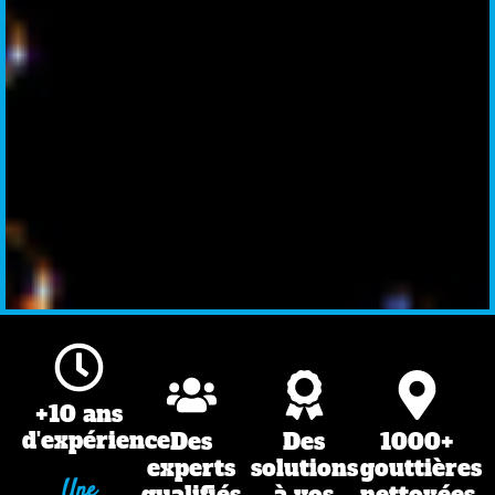
+10 ans
d'expérience
Des
Des
1000+
experts
solutions
gouttières
Une
qualifiés
à vos
nettoyées